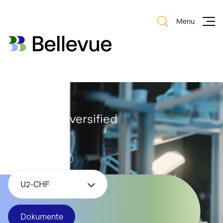
Menu
Bellevue Group AG
Bellevue Group AG
Bellevue Diversified
Healthcare
Anteilsklasse
U2-CHF
Dokumente