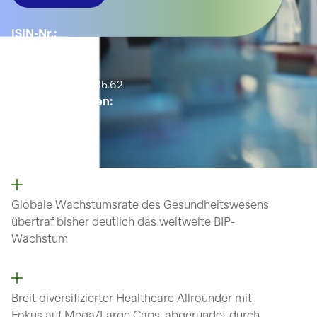
ISIN-Nr.:
LU2441707812
YTD:
5.27%
Active Share:
35.62
Anzahl Positionen:
43
Globale Wachstumsrate des Gesundheitswesens
übertraf bisher deutlich das weltweite BIP-
Wachstum
Breit diversifizierter Healthcare Allrounder mit
Fokus auf Mega/Large Caps, abgerundet durch