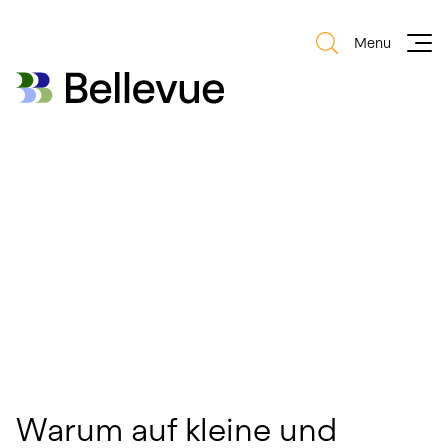
Menu
Bellevue Group AG
Bellevue Group AG
Excellence in Small & Mid
Sized Entrepreneur
Investments
Warum auf kleine und