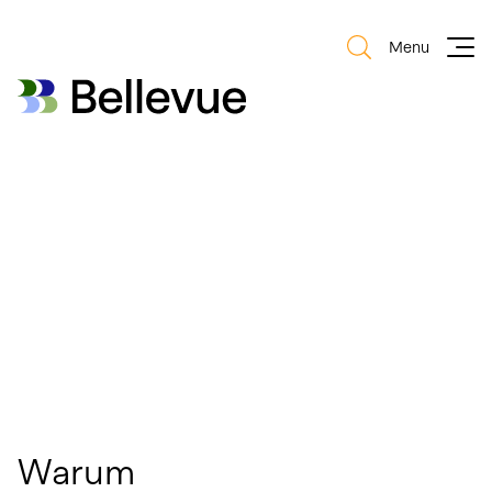
Menu
Bellevue Group AG
Bellevue Group AG
Excellence in Healthcare
Investments
Warum