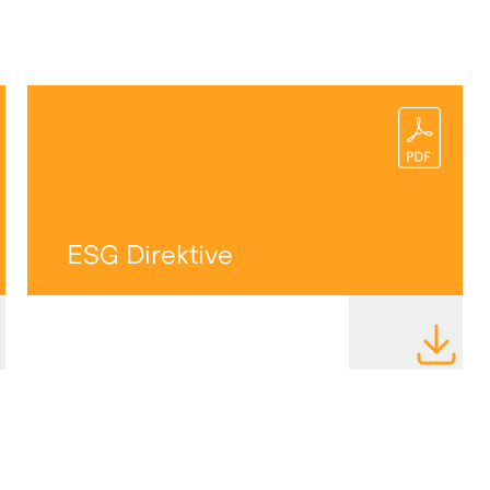
ESG Direktive
I HERUNTERLADEN
DATEI H