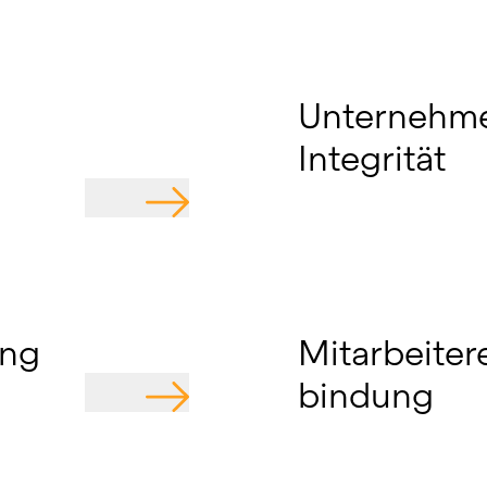
Unternehme
Integrität
GEHE ZU
ung
Mitarbeiter
bindung
GEHE ZU