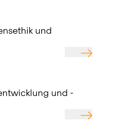
nsethik und
GEHE ZU
entwicklung und -
GEHE ZU