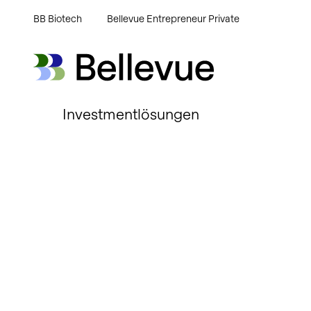
BB Biotech
Bellevue Entrepreneur Private
Bellevue Group AG
Bellevue Group AG
Investmentlösungen