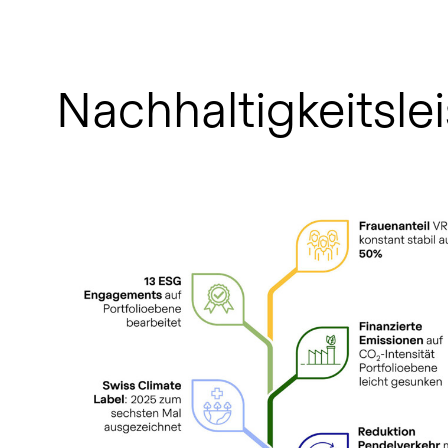
Nachhaltigkeitsle
open glightbox