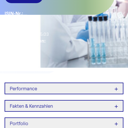
ISIN-Nr.:
LU1585228619
YTD:
4.84%
Active Share:
15.03
Anzahl Positionen:
43
+
Performance
+
Fakten & Kennzahlen
+
Portfolio