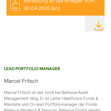
Mitteilung an die Anleger vom
30.04.2025 (en)
DATEI HE
LEAD PORTFOLIO MANAGER
Marcel Fritsch
Marcel Fritsch ist seit 2008 bei Bellevue Asset
Management tätig. Er ist Leiter Healthcare Fonds &
Mandate und Co-lead Portfoliomanager der Fonds
Bellevue Medtech & Services, Bellevue Digital Health