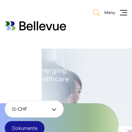
Menu
Bellevue Group AG
Bellevue Group AG
Bellevue Emerging
Markets Healthcare
Anteilsklasse
I2-CHF
Dokumente