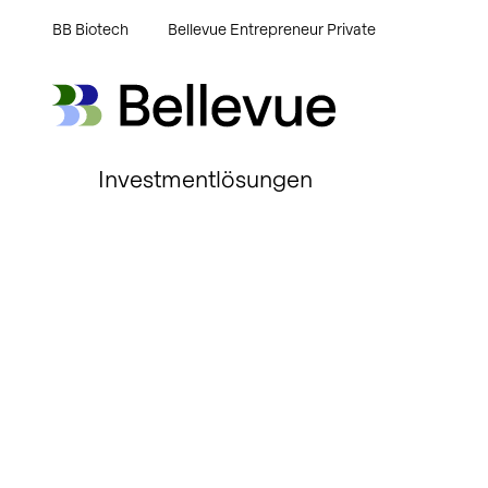
BB Biotech
Bellevue Entrepreneur Private
Bellevue Group AG
Bellevue Group AG
Investmentlösungen