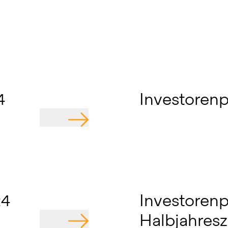
4
Investorenp
GEHE ZU
24
Investorenp
Halbjahres
GEHE ZU