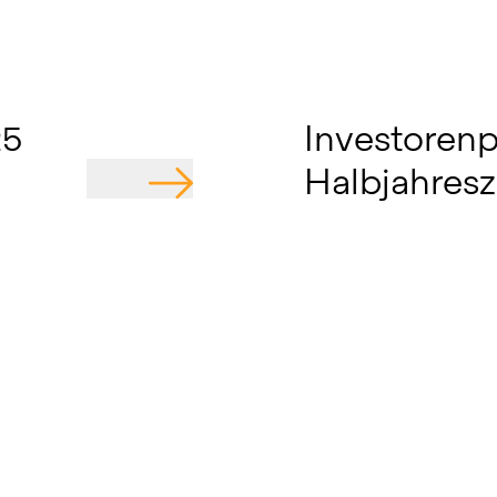
25
Investorenp
Halbjahres
GEHE ZU