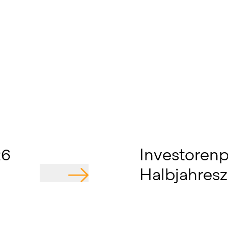
26
Investorenp
Halbjahres
GEHE ZU