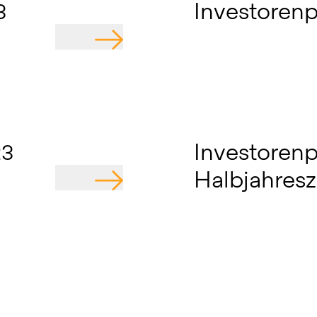
3
Investorenp
GEHE ZU
23
Investorenp
Halbjahresz
GEHE ZU