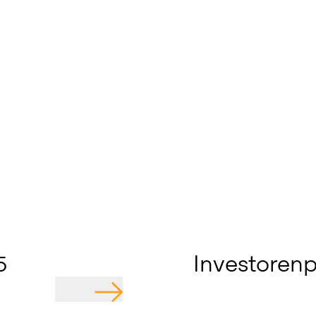
5
Investorenp
GEHE ZU