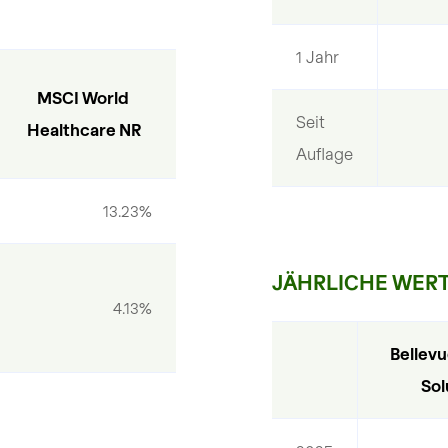
1 Jahr
MSCI World 
Seit 
Healthcare NR
Auflage
13.23%
JÄHRLICHE WER
4.13%
Bellevu
Sol