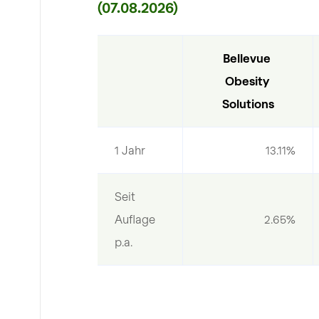
(07.08.2026)
Bellevue 
Obesity 
Solutions
1 Jahr
13.11%
Seit 
Auflage 
2.65%
p.a.