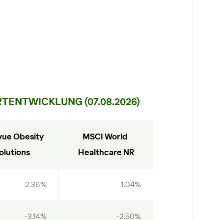
TENTWICKLUNG (07.08.2026)
vue Obesity 
MSCI World 
olutions
Healthcare NR
2.36%
1.04%
-3.14%
-2.50%