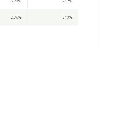
6.23%
6.87%
2.35%
3.10%