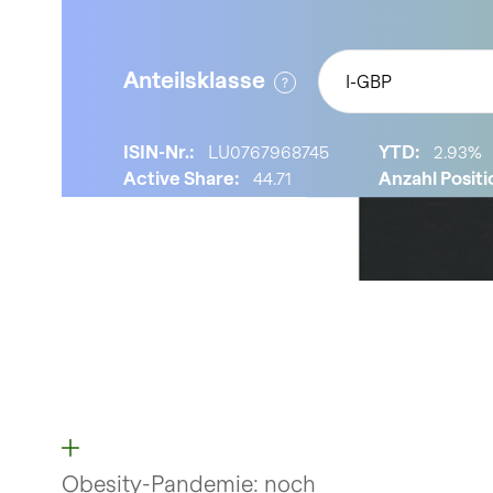
Anteilsklasse
I-GBP
ISIN-Nr.:
LU0767968745
YTD:
2.93%
Active Share:
44.71
Anzahl Positi
Obesity-Pandemie: noch