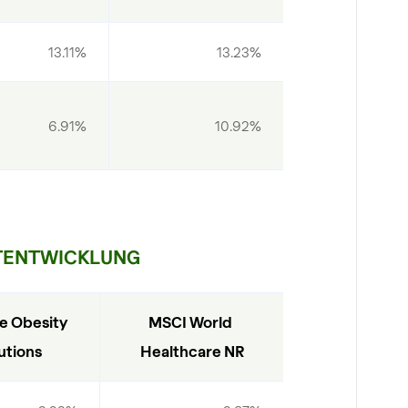
13.11%
13.23%
6.91%
10.92%
TENTWICKLUNG
e Obesity 
MSCI World 
utions
Healthcare NR