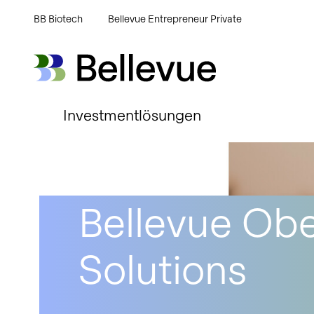
BB Biotech
Bellevue Entrepreneur Private
Bellevue Group AG
Bellevue Group AG
Investmentlösungen
Bellevue Obe
Solutions