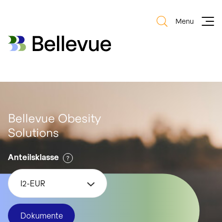
Menu
Bellevue Group AG
Bellevue Group AG
Bellevue Obesity
Solutions
Anteilsklasse
I2-EUR
Dokumente