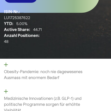
ISIN-Nr.:
LU1725387622
YTD:
5.00%
Active Share:
44.71
Anzahl Positionen:
48
Obesity-Pandemie: noch nie
dagewesenes
Ausmass mit
enormem Bedarf
Medizinische Innovationen (z.B.
GLP-1) und
politische Programme
sorgen für erhöhte
Visibilität