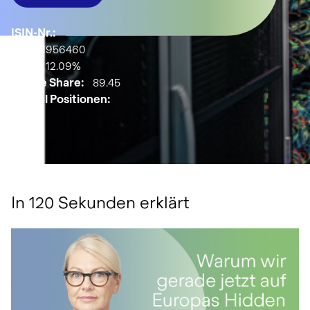
ISIN-Nr.:
LU2811956460
YTD:
12.09%
Active Share:
89.45
Anzahl Positionen:
44
In 120 Sekunden erklärt