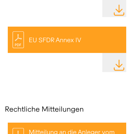
DATEI HE
EU SFDR Annex IV
DATEI HE
Rechtliche Mitteilungen
Mitteilung an die Anleger vom