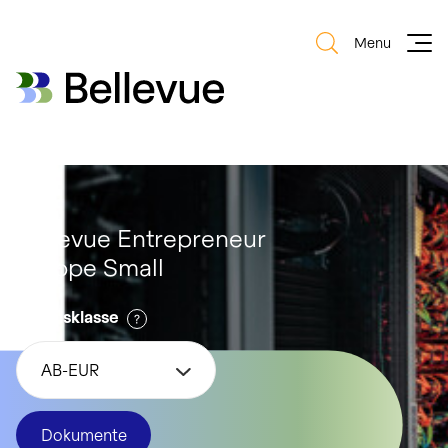
Menu
Bellevue Group AG
Bellevue Group AG
Bellevue Entrepreneur
Europe Small
Anteilsklasse
AB-EUR
Dokumente