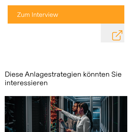
Zum Interview
DATEI HE
Diese Anlagestrategien könnten Sie
interessieren