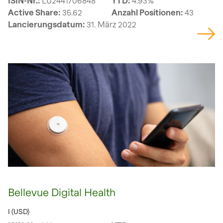
ISIN-Nr.:
LU2441706848
YTD:
4.93%
Active Share:
35.62
Anzahl Positionen:
43
Lancierungsdatum:
31. März 2022
Bellevue Digital Health
I (USD)