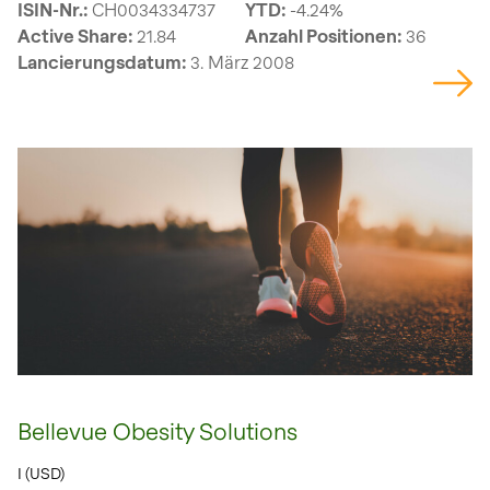
ISIN-Nr.:
CH0034334737
YTD:
-4.24%
Active Share:
21.84
Anzahl Positionen:
36
Lancierungsdatum:
3. März 2008
Bellevue Obesity Solutions
I (USD)