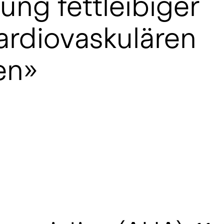
ung fettleibiger
kardiovaskulären
en»