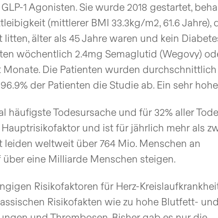
s GLP-1 Agonisten. Sie wurde 2018 gestartet, beh
eibigkeit (mittlerer BMI 33.3kg/m2, 61.6 Jahre), 
 litten, älter als 45 Jahre waren und kein Diabet
ielten wöchentlich 2.4mg Semaglutid (Wegovy) od
ht Monate. Die Patienten wurden durchschnittlich
6.9% der Patienten die Studie ab. Ein sehr hohe
al häufigste Todesursache und für 32% aller Tode
n Hauptrisikofaktor und ist für jährlich mehr als z
eit leiden weltweit über 764 Mio. Menschen an
uf über eine Milliarde Menschen steigen.
gängigen Risikofaktoren für Herz-Kreislaufkrankhei
lassischen Risikofakten wie zu hohe Blutfett- un
dungen und Thrombosen. Bisher gab es nur die