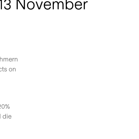
1-13 November
nehmern
cts on
 20%
 die