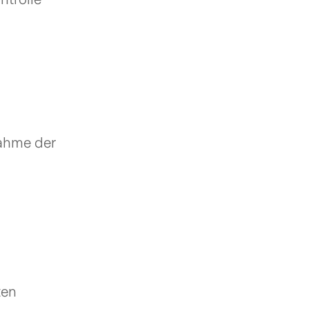
ahme der
ten