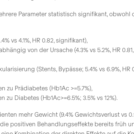
ere Parameter statistisch signifikant, obwohl 
% vs 4.1%, HR 0.82, signifikant),
nabhängig von der Ursache (4.3% vs 5.2%, HR 0.81,
larisierung (Stents, Bypässe; 5.4% vs 6.9%, HR 0
en zu Prädiabetes (Hb1Ac >=5.7%),
en zu Diabetes (Hb1Ac>=6.5%; 3.5% vs 12%).
ienten mehr Gewicht (9.4% Gewichtsverlust vs 0.
 die positiven Behandlungseffekte bereits früh u
eine Kombination der direkten Effekte auf die Ko