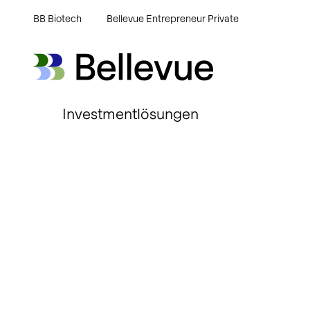
BB Biotech
Bellevue Entrepreneur Private
Bellevue Group AG
Bellevue Group AG
Investmentlösungen