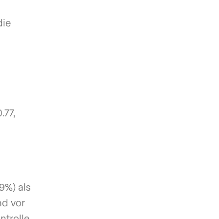
die
.77,
9%) als
nd vor
ntrolle