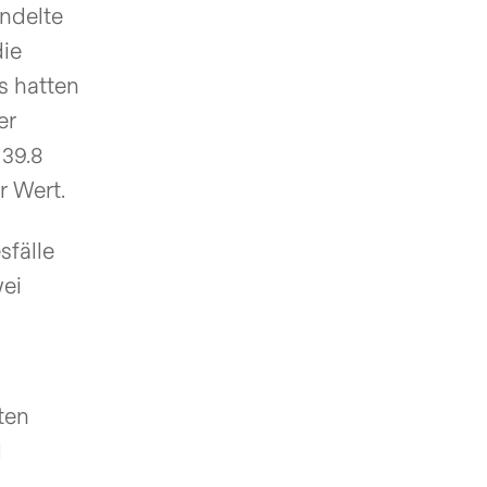
andelte
die
es hatten
er
 39.8
r Wert.
sfälle
wei
ten
d