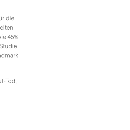
ür die
elten
wie 45%
Studie
andmark
f-Tod,