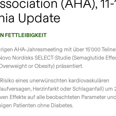
ssociation (AHA), 1
phia Update
 FETTLEIBIGKEIT
ährigen AHA-Jahresmeeting mit über 15'000 Teil
 Novo Nordisks SELECT-Studie (Semaglutide Effe
Overweight or Obesity) präsentiert.
 Risiko eines unerwünschten kardiovaskulären
laufversagen, Herzinfarkt oder Schlaganfall) um
iven Effekte auf alle beobachteten Parameter und
ibigen Patienten ohne Diabetes.