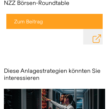
NZZ Börsen-Roundtable
Zum Beitrag
DATEI HE
Diese Anlagestrategien könnten Sie
interessieren