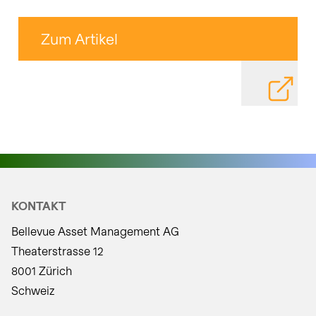
Zum Artikel
DATEI HE
KONTAKT
Bellevue Asset Management AG
Theaterstrasse 12
8001 Zürich
Schweiz