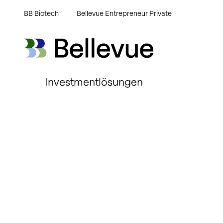
BB Biotech
Bellevue Entrepreneur Private
Bellevue Group AG
Bellevue Group AG
Investmentlösungen