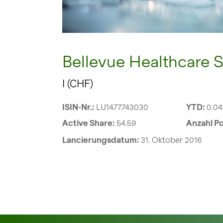
Bellevue Healthcare S
I (CHF)
ISIN-Nr.:
LU1477743030
YTD:
0.0
Active Share:
54.59
Anzahl Po
Lancierungsdatum:
31. Oktober 2016