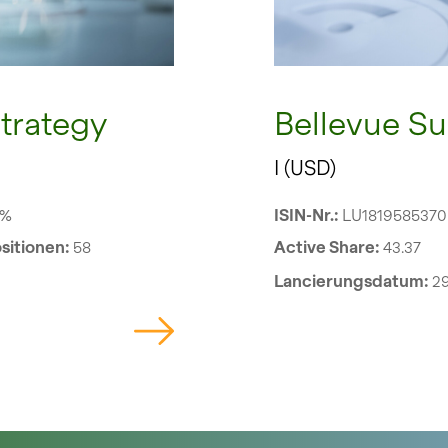
Bellevue Su
trategy
I (USD)
ISIN-Nr.:
LU1819585370
4%
Active Share:
43.37
sitionen:
58
Lancierungsdatum:
29