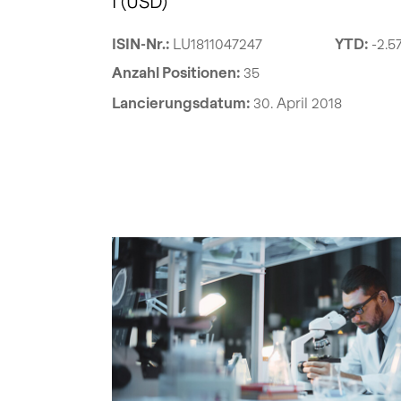
I (USD)
ISIN-Nr.:
LU1811047247
YTD:
-2.5
Anzahl Positionen:
35
Lancierungsdatum:
30. April 2018