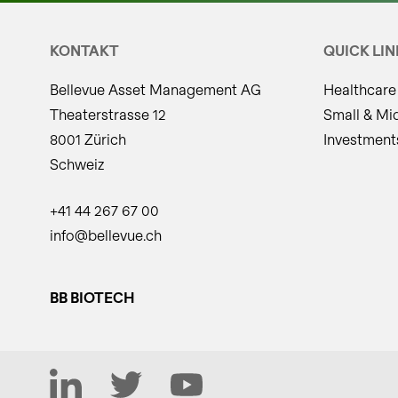
KONTAKT
QUICK LIN
Bellevue Asset Management AG
Healthcare
Theaterstrasse 12
Small & Mi
8001 Zürich
Investment
Schweiz
+41 44 267 67 00
info@bellevue.ch
BB BIOTECH
LinkedIn
Twitter
YouTube