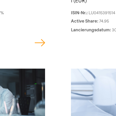
I (EUR)
7%
ISIN-Nr.:
LU0415391514
Active Share:
74.95
Lancierungsdatum:
3