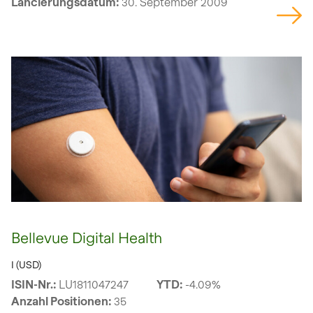
Lancierungsdatum:
30. September 2009
Bellevue Digital Health
I (USD)
ISIN-Nr.:
LU1811047247
YTD:
-4.09%
Anzahl Positionen:
35