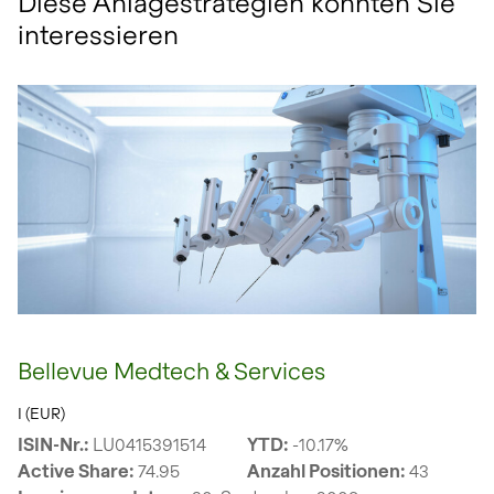
Diese Anlagestrategien könnten Sie
interessieren
Bellevue Medtech & Services
I (EUR)
ISIN-Nr.:
LU0415391514
YTD:
-10.17%
Active Share:
74.95
Anzahl Positionen:
43