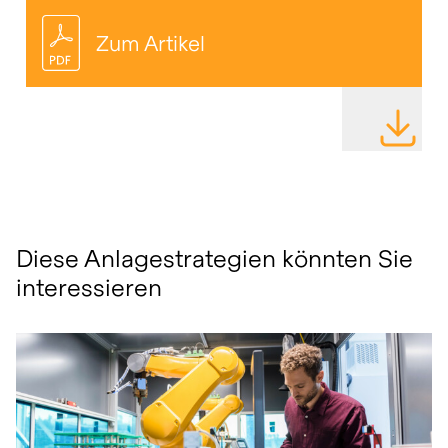
Zum Artikel
DATEI HE
Diese Anlagestrategien könnten Sie
interessieren