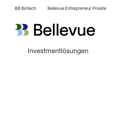
BB Biotech
Bellevue Entrepreneur Private
Bellevue Group AG
Bellevue Group AG
Investmentlösungen