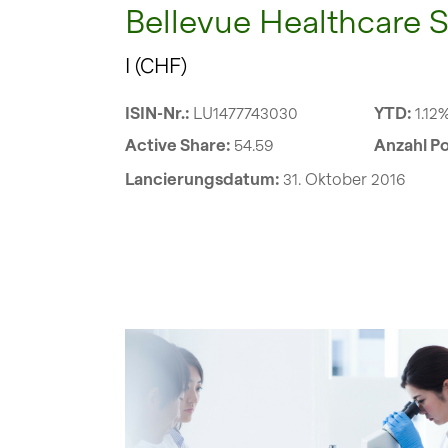
Bellevue Healthcare S
I (CHF)
ISIN-Nr.:
LU1477743030
YTD:
1.12
Active Share:
54.59
Anzahl Po
Lancierungsdatum:
31. Oktober 2016