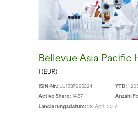
Bellevue Asia Pacific
I (EUR)
ISIN-Nr.:
LU1587985224
YTD:
1.20
Active Share:
14.57
Anzahl Po
Lancierungsdatum:
28. April 2017