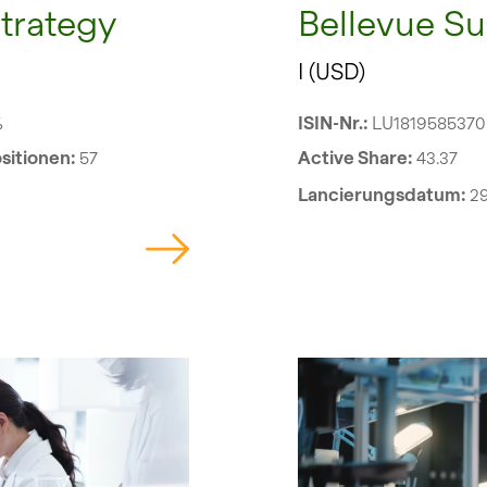
Bellevue Su
trategy
I (USD)
ISIN-Nr.:
LU1819585370
%
Active Share:
43.37
sitionen:
57
Lancierungsdatum:
29