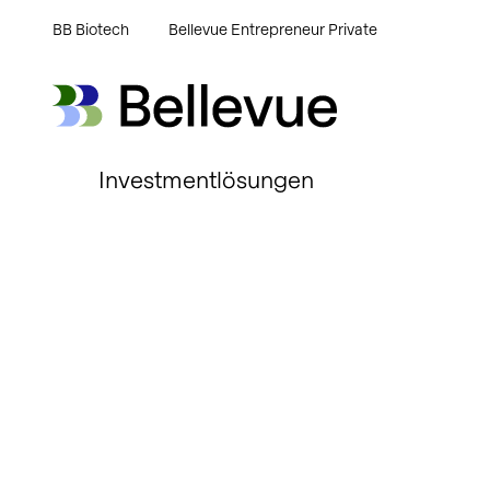
BB Biotech
Bellevue Entrepreneur Private
Bellevue Group AG
Bellevue Group AG
Investmentlösungen