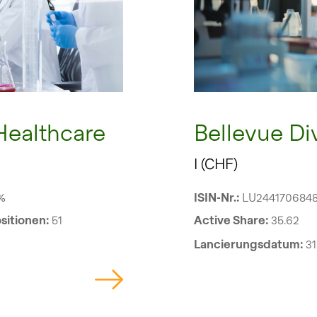
 Healthcare
Bellevue Di
I (CHF)
%
ISIN-Nr.:
LU244170684
sitionen:
51
Active Share:
35.62
Lancierungsdatum:
31