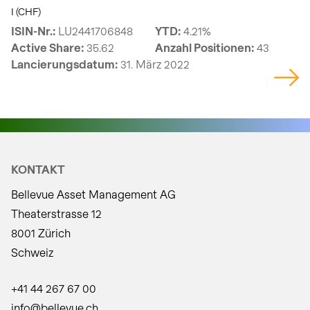
I (CHF)
ISIN-Nr.:
LU2441706848
YTD:
4.21%
Active Share:
35.62
Anzahl Positionen:
43
Lancierungsdatum:
31. März 2022
KONTAKT
Bellevue Asset Management AG
Theaterstrasse 12
8001 Zürich
Schweiz
+41 44 267 67 00
info@bellevue.ch