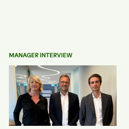
MANAGER INTERVIEW
enmitteilung
24.03.2026
Medienmitteilung
t
Generalversammlung der
tärkt
Bellevue Group AG – alle
ktur
Anträge angenommen