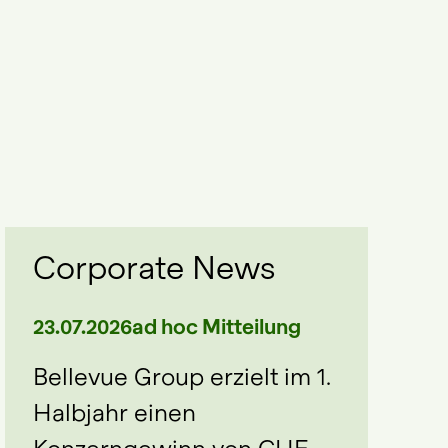
Corporate News
23.07.2026
ad hoc Mitteilung
09.07.202
Bellevue Group erzielt im 1.
Bellevue
Halbjahr einen
Managem
Konzerngewinn von CHF
erfahre