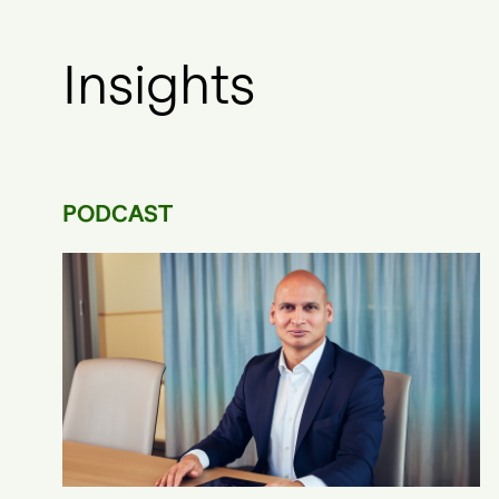
Insights
PODCAST
15.04.2026
Medi
Bellevue Asse
Management s
Vertriebsstru