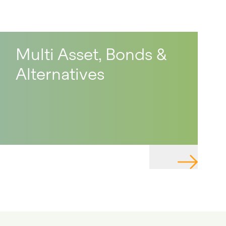
Multi Asset, Bonds &
Alternatives
TE TO PAGE
NAVIGATE 