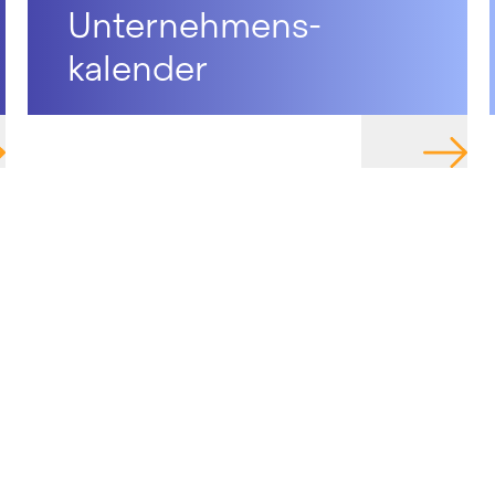
Unternehmens-
kalender
IGIERE ZU SEITE
NAVIGIE
KS
 Investments
Multi Asset & Bonds
d Sized Entrepreneur
Insights
s
Karriere