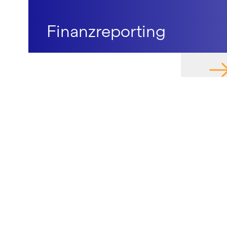
Finanzreporting
NAV
KONTAKT
QUICK LIN
Bellevue Asset Management AG
Healthcare
Theaterstrasse 12
Small & Mi
8001 Zürich
Investment
Schweiz