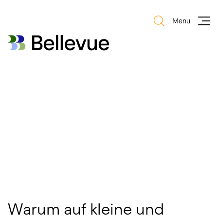
Menu
Bellevue Group AG
Bellevue Group AG
Excellence in Small & Mid
Sized Entrepreneur
Investments
Warum auf kleine und