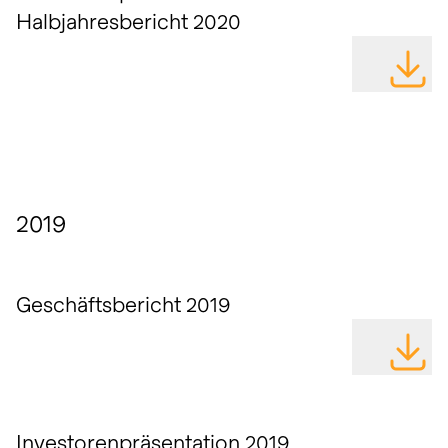
Halbjahresbericht 2020
DATEI H
2019
Geschäftsbericht 2019
DATEI H
Investorenpräsentation 2019