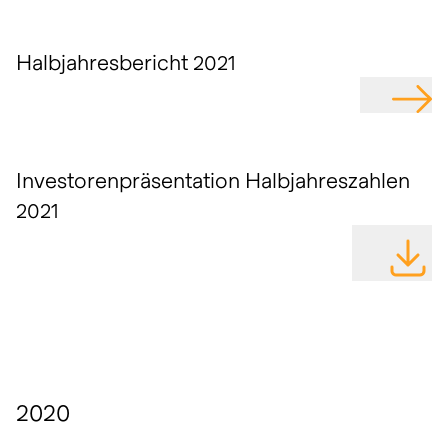
Halbjahresbericht 2021
GEHE Z
Investorenpräsentation Halbjahreszahlen
2021
DATEI H
2020