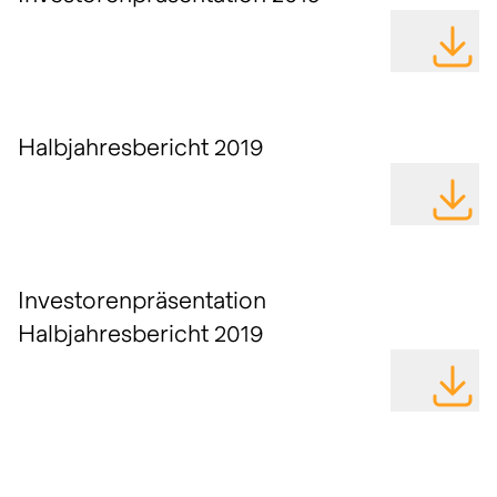
DATEI H
Halbjahresbericht 2019
DATEI H
Investorenpräsentation
Halbjahresbericht 2019
DATEI H