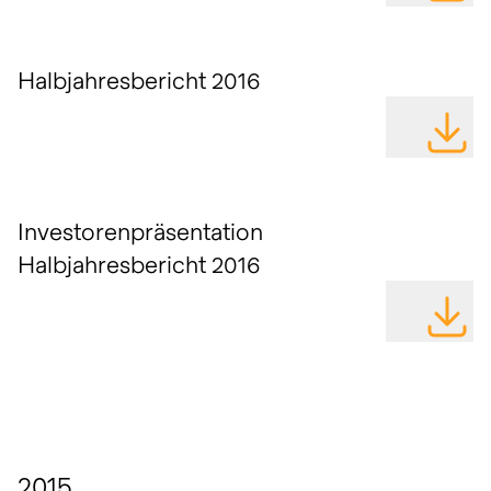
Halbjahresbericht 2016
DATEI H
Investorenpräsentation
Halbjahresbericht 2016
DATEI H
2015