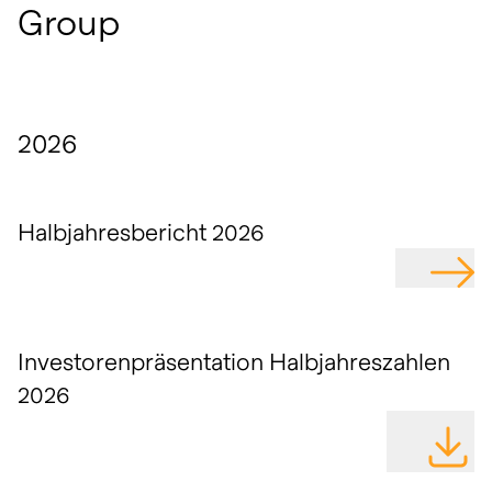
Group
2026
Halbjahresbericht 2026
GEHE Z
Investorenpräsentation Halbjahreszahlen
2026
DATEI H