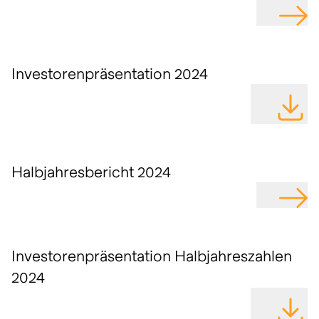
GEHE Z
Investorenpräsentation 2024
DATEI H
Halbjahresbericht 2024
GEHE Z
Investorenpräsentation Halbjahreszahlen
2024
DATEI H