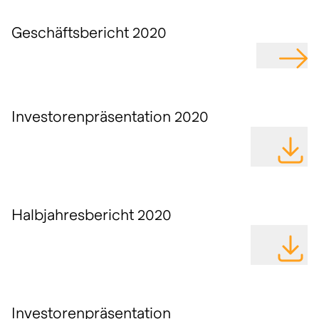
Geschäftsbericht 2020
GEHE Z
Investorenpräsentation 2020
DATEI H
Halbjahresbericht 2020
DATEI H
Investorenpräsentation