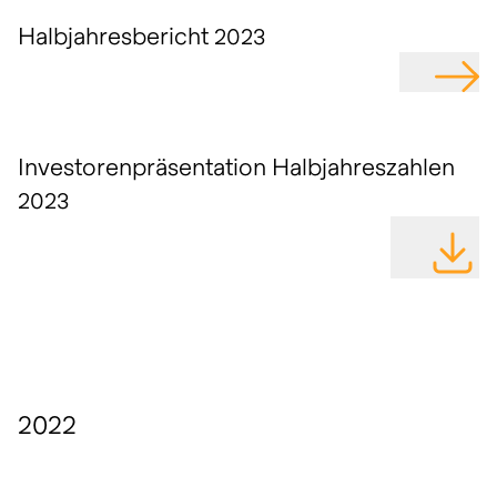
Halbjahresbericht 2023
GEHE Z
Investorenpräsentation Halbjahreszahlen
2023
DATEI H
2022