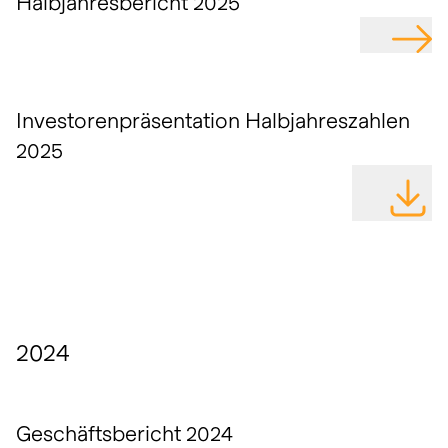
Halbjahresbericht 2025
GEHE Z
Investorenpräsentation Halbjahreszahlen
2025
DATEI H
2024
Geschäftsbericht 2024