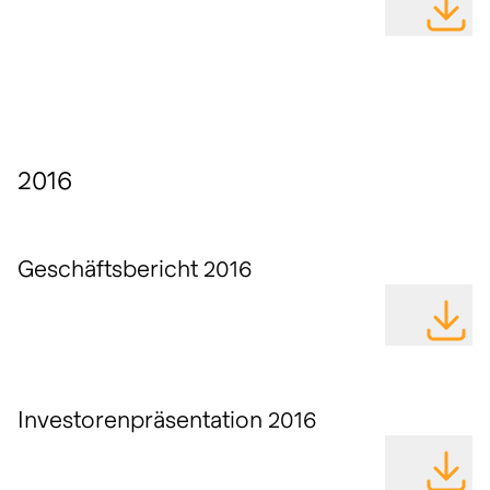
DATEI H
2016
Geschäftsbericht 2016
DATEI H
Investorenpräsentation 2016
DATEI H