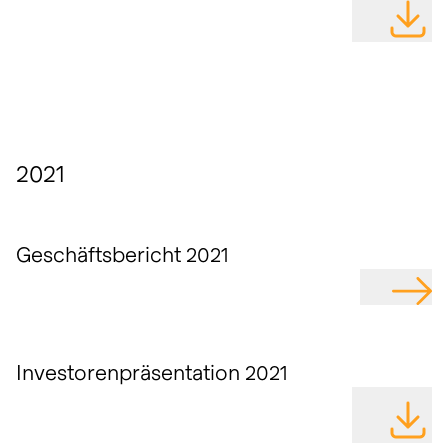
DATEI H
2021
Geschäftsbericht 2021
GEHE Z
Investorenpräsentation 2021
DATEI H