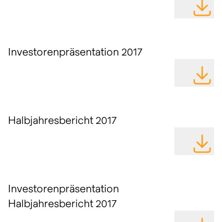
DATEI H
Investorenpräsentation 2017
DATEI H
Halbjahresbericht 2017
DATEI H
Investorenpräsentation
Halbjahresbericht 2017