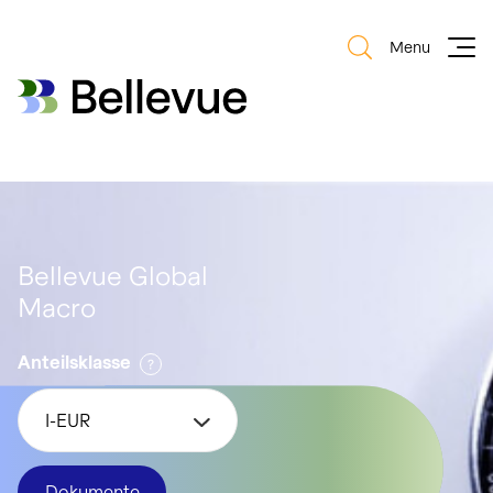
Menu
Bellevue Group AG
Bellevue Group AG
Bellevue Global
Macro
Anteilsklasse
I-EUR
Dokumente