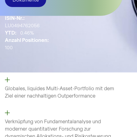
ISIN-Nr.:
LU0494762056
YTD:
0.46%
Anzahl Positionen:
100
Globales, liquides Multi-Asset-Portfolio mit dem
Ziel einer nachhaltigen Outperformance
Verknüpfung von Fundamentalanalyse und
moderner quantitativer Forschung zur
dynamischen Allokations- und Risikosteuerung